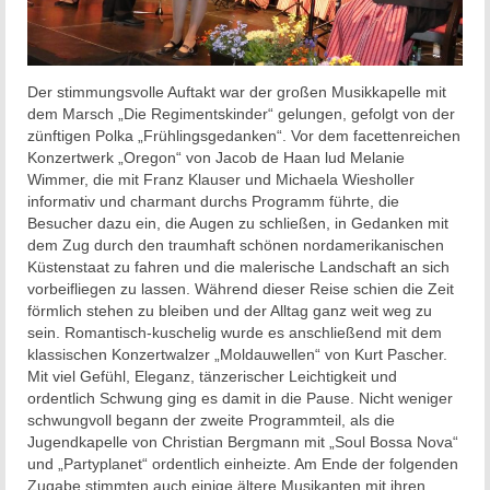
Der stimmungsvolle Auftakt war der großen Musikkapelle mit
dem Marsch „Die Regimentskinder“ gelungen, gefolgt von der
zünftigen Polka „Frühlingsgedanken“. Vor dem facettenreichen
Konzertwerk „Oregon“ von Jacob de Haan lud Melanie
Wimmer, die mit Franz Klauser und Michaela Wiesholler
informativ und charmant durchs Programm führte, die
Besucher dazu ein, die Augen zu schließen, in Gedanken mit
dem Zug durch den traumhaft schönen nordamerikanischen
Küstenstaat zu fahren und die malerische Landschaft an sich
vorbeifliegen zu lassen. Während dieser Reise schien die Zeit
förmlich stehen zu bleiben und der Alltag ganz weit weg zu
sein. Romantisch-kuschelig wurde es anschließend mit dem
klassischen Konzertwalzer „Moldauwellen“ von Kurt Pascher.
Mit viel Gefühl, Eleganz, tänzerischer Leichtigkeit und
ordentlich Schwung ging es damit in die Pause. Nicht weniger
schwungvoll begann der zweite Programmteil, als die
Jugendkapelle von Christian Bergmann mit „Soul Bossa Nova“
und „Partyplanet“ ordentlich einheizte. Am Ende der folgenden
Zugabe stimmten auch einige ältere Musikanten mit ihren