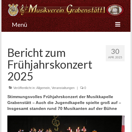
Menü
Startseite
Bericht zum
30
Der Verein
APR. 2025
Frühjahrskonzert
Musikkapelle
2025
Nachwuchs
Veröffentlicht in:
Allgemein
,
Veranstaltungen
|
0
Stimmungsvolles Frühjahrskonzert der Musikkapelle
Grabenstätt – Auch die Jugendkapelle spielte groß auf –
Insgesamt standen rund 70 Musikanten auf der Bühne