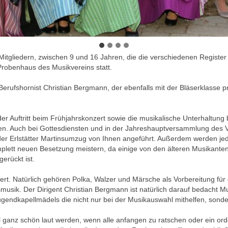
 Mitgliedern, zwischen 9 und 16 Jahren, die die verschiedenen Regist
Probenhaus des Musikvereins statt.
 Berufshornist Christian Bergmann, der ebenfalls mit der Bläserklasse p
Auftritt beim Frühjahrskonzert sowie die musikalische Unterhaltung be
en. Auch bei Gottesdiensten und in der Jahreshauptversammlung des Ve
der Erlstätter Martinsumzug von Ihnen angeführt. Außerdem werden jede
plett neuen Besetzung meistern, da einige von den älteren Musikanten 
erückt ist.
ert. Natürlich gehören Polka, Walzer und Märsche als Vorbereitung für d
sik. Der Dirigent Christian Bergmann ist natürlich darauf bedacht Mu
gendkapellmädels die nicht nur bei der Musikauswahl mithelfen, sonde
ganz schön laut werden, wenn alle anfangen zu ratschen oder ein orde