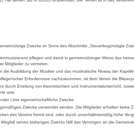
ar gemeinnützige Zwecke im Sinne des Abschnitts „Steuerbegünstigte 
aienmusizierens pflegen und damit in gemeinnützinger Weise das heim
r Mitglieder zu vertreten.
 die Ausbildung der Musiker und das musikalische Niveau der Kapelle
legerischer Erfordernisse nachzukommen, ist dem Verein die Bläserj
e durch Erteilung von theoretischem und Instrumentalunterricht, sowie 
rte usw.
n erster Linie eigenwirtschaftliche Zwecke.
zungsmäßigen Zwecke verwendet werden. Die Mitglieder erhalten keine 
cken des Vereins fremd sind, oder durch unverhältnismäßig hohe Verg
Wegfall seines bisherigen Zwecks fällt das Vermögen an die Gemeinde 