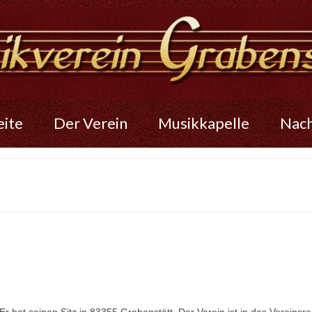
eite
Der Verein
Musikkapelle
Nac
r hat seinen Sitz in 83355 Grabenstätt. Der Verein ist in das Vereinsr