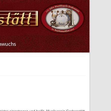
hwuchs
egister eingetragen und heißt „Musikverein Grabenstätt