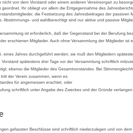
e nicht von dem Vorstand oder einem anderen Vereinsorgan zu besorge
geordnet. Ihr obliegt vor allem die Entgegennahme des Jahresbericht
orstandsmitglieder, die Festsetzung des Jahresbeitrages der passiven M
. Abstimmungs- und wahlberechtigt sind nur aktive und passive Mitgli
rversammlung ist erforderlich, daß der Gegenstand bei der Berufung be
er erschienen Mitglieder. Auch ohne Versammlung der Mitglieder ist ein
eines Jahres durchgeführt werden; sie muß den Mitgliedern spätesten
Vorstand spätestens drei Tage vor der Versammlung schriftlich mitzute
htigt; ebenso die Mitglieder des Gesamtvorstandes. Bei Stimmengleichh
tritt der Verein zusammen, wenn es:
tandes für angemessen erachtet, oder
 Berufung schriftlich unter Angabe des Zweckes und der Gründe verlange
e
ngen gefassten Beschlüsse sind schriftlich niederzulegen und von de