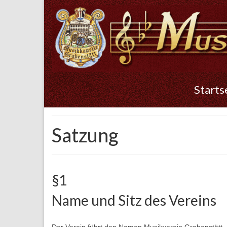
Starts
Satzung
§1
Name und Sitz des Vereins
Der Verein führt den Namen Musikverein Grabenstätt. E