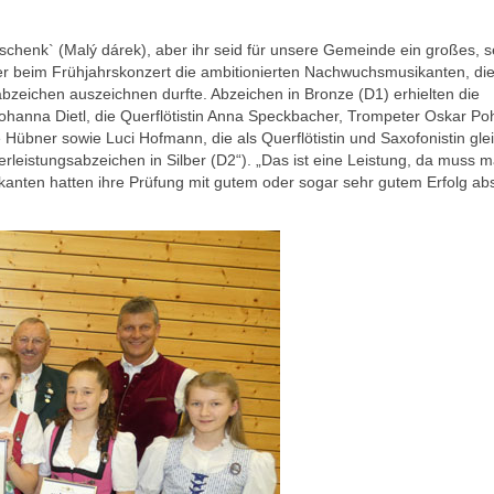
eschenk` (Malý dárek), aber ihr seid für unsere Gemeinde ein großes, s
er beim Frühjahrskonzert die ambitionierten Nachwuchsmusikanten, die
bzeichen auszeichnen durfte. Abzeichen in Bronze (D1) erhielten die
Johanna Dietl, die Querflötistin Anna Speckbacher, Trompeter Oskar Poh
übner sowie Luci Hofmann, die als Querflötistin und Saxofonistin gle
erleistungsabzeichen in Silber (D2“). „Das ist eine Leistung, da muss 
kanten hatten ihre Prüfung mit gutem oder sogar sehr gutem Erfolg abs