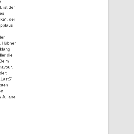
a
 ist der
ies
ka“, der
Applaus
der
na Hübner
rklang
ler die
 Beim
ravour.
ielt
„Last5“
esten
en
 Juliane