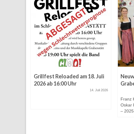
D
Grillfest Reloaded am 18. Juli
Neuw
ider
2026 ab 16:00 Uhr
Grab
14. Juli 2026
16. Juli 2025
Franz K
Oskar P
– 2025 