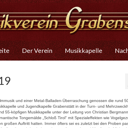
eite
Der Verein
Musikkapelle
Nac
019
Filmmusik und einer Metal-Balladen-Überraschung genossen die rund 5
sikkapelle und Jugendkapelle Grabenstätt in der Turn- und Mehrzweckh
und 55-köpfigen Musikkapelle unter der Leitung von Christian Bergmann
mantische Tongemälde „Schloß Tirol“ mit Spezialeffekten wie Vogelgezw
n großen Auftritt hatten. Immer öfters sei es zuletzt bei den Proben pas