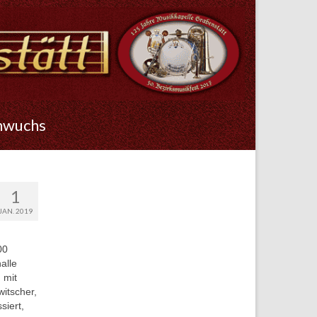
hwuchs
1
JAN. 2019
00
alle
 mit
itscher,
siert,