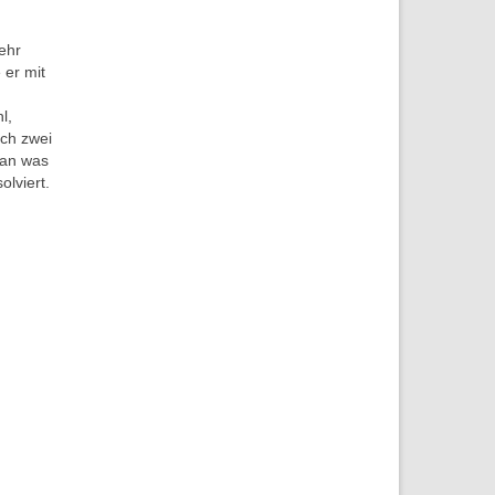
ehr
 er mit
l,
ich zwei
man was
olviert.