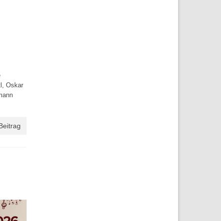
e
l, Oskar
gmann
Beitrag