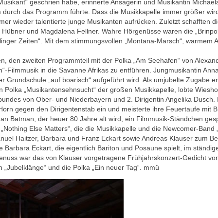
 Musikant“ geschrien habe, erinnerte Ansagerin und Musikantin Michael
am durch das Programm führte. Dass die Musikkapelle immer größer wird,
er wieder talentierte junge Musikanten aufrücken. Zuletzt schafften d
a Hübner und Magdalena Fellner. Wahre Hörgenüsse waren die „Brinpol
rlinger Zeiten“. Mit dem stimmungsvollen „Montana-Marsch“, warmem 
en, den zweiten Programmteil mit der Polka „Am Seehafen“ von Alexan
n“-Filmmusik in die Savanne Afrikas zu entführen. Jungmusikantin An
r Grundschule „auf boarisch“ aufgeführt wird. Als umjubelte Zugabe e
 Polka „Musikantensehnsucht“ der großen Musikkapelle, lobte Wieshol
bundes von Ober- und Niederbayern und 2. Dirigentin Angelika Dusch.
orn gegen den Dirigentenstab ein und meisterte ihre Feuertaufe mit B
an Batman, der heuer 80 Jahre alt wird, ein Filmmusik-Ständchen gesp
e „Nothing Else Matters“, die die Musikkapelle und die Newcomer-Band 
nuel Haitzer, Barbara und Franz Eckart sowie Andreas Klauser zum B
Barbara Eckart, die eigentlich Bariton und Posaune spielt, im ständig
Genuss war das von Klauser vorgetragene Frühjahrskonzert-Gedicht von
 „Jubelklänge“ und die Polka „Ein neuer Tag“. mmü