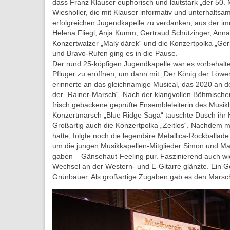
dass Franz Klauser euphorisch und lautstark „der 50.
Wiesholler, die mit Klauser informativ und unterhalts
erfolgreichen Jugendkapelle zu verdanken, aus der imm
Helena Fliegl, Anja Kumm, Gertraud Schützinger, Ann
Konzertwalzer „Malý dárek“ und die Konzertpolka „Ge
und Bravo-Rufen ging es in die Pause.
Der rund 25-köpfigen Jugendkapelle war es vorbehalt
Pfluger zu eröffnen, um dann mit „Der König der Löwe
erinnerte an das gleichnamige Musical, das 2020 an de
der „Rainer-Marsch“. Nach der klangvollen Böhmischen
frisch gebackene geprüfte Ensembleleiterin des Musik
Konzertmarsch „Blue Ridge Saga“ tauschte Dusch ihr H
Großartig auch die Konzertpolka „Zeitlos“. Nachdem m
hatte, folgte noch die legendäre Metallica-Rockballad
um die jungen Musikkapellen-Mitglieder Simon und Ma
gaben – Gänsehaut-Feeling pur. Faszinierend auch wie 
Wechsel an der Western- und E-Gitarre glänzte. Ein 
Grünbauer. Als großartige Zugaben gab es den Marsch