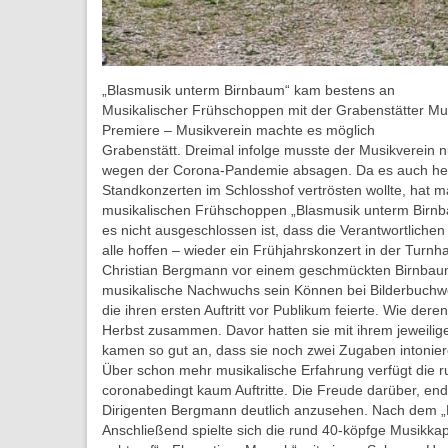
„Blasmusik unterm Birnbaum“ kam bestens an
Musikalischer Frühschoppen mit der Grabenstätter Mus
Premiere – Musikverein machte es möglich
Grabenstätt. Dreimal infolge musste der Musikverein n
wegen der Corona-Pandemie absagen. Da es auch heue
Standkonzerten im Schlosshof vertrösten wollte, hat ma
musikalischen Frühschoppen „Blasmusik unterm Birnba
es nicht ausgeschlossen ist, dass die Verantwortlic
alle hoffen – wieder ein Frühjahrskonzert in der Turnh
Christian Bergmann vor einem geschmückten Birnbaum 
musikalische Nachwuchs sein Können bei Bilderbuchwet
die ihren ersten Auftritt vor Publikum feierte. Wie dere
Herbst zusammen. Davor hatten sie mit ihrem jeweilige
kamen so gut an, dass sie noch zwei Zugaben intonier
Über schon mehr musikalische Erfahrung verfügt die ru
coronabedingt kaum Auftritte. Die Freude darüber, end
Dirigenten Bergmann deutlich anzusehen. Nach dem „B
Anschließend spielte sich die rund 40-köpfge Musikkape