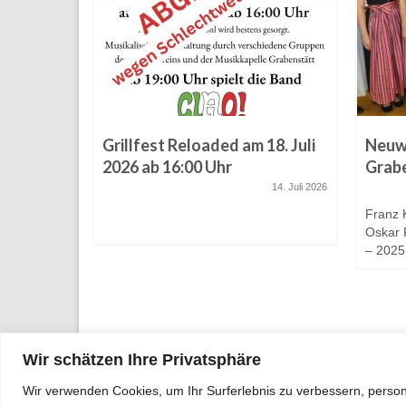
D
Grillfest Reloaded am 18. Juli
Neuw
ider
2026 ab 16:00 Uhr
Grab
14. Juli 2026
16. Juli 2025
Franz K
Oskar P
– 2025 
Wir schätzen Ihre Privatsphäre
Wir verwenden Cookies, um Ihr Surferlebnis zu verbessern, person
© 2026 Musikverein Grabenstätt