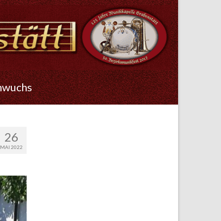
hwuchs
26
MAI 2022