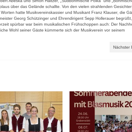
erbert Abeska und Simon Haitzer, „Südböhmische Polka“ und „Böhmisch
laus über das Gelände schallte. Von den vielen strahlenden Gesichte
n Worten hatte Musikvereinskassier und Musikant Franz Klauser, die Gä
meister Georg Schützinger und Ehrendirigent Sepp Hollerauer begrüßt
derzeit spürbar war beim musikalischen Frühschoppen auch: Der Nachh
ibliche Wohl seiner Gäste kümmerte sich der Musikverein vor seinem
Nächster 