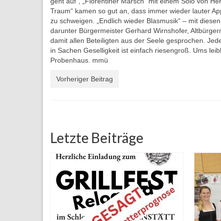
geht auf“, „Florentiner Marsch“ mit einem Solo von H
Traum“ kamen so gut an, dass immer wieder lauter App
zu schweigen. „Endlich wieder Blasmusik“ – mit diese
darunter Bürgermeister Gerhard Wirnshofer, Altbürger
damit allen Beteiligten aus der Seele gesprochen. Je
in Sachen Geselligkeit ist einfach riesengroß. Ums le
Probenhaus. mmü
Vorheriger Beitrag
Letzte Beiträge