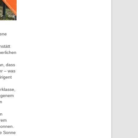
gene
nstätt
erlichen
an, dass
hr – was
irigent
rklasse,
gangenem
en
en
hrem
sonnen.
ie Sonne