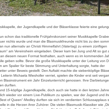
ikkapelle, der Jugendkapelle und der Bläserklasse feierte eine gelun
un schon das traditionelle Frühjahrskonzert seiner Musikkapelle Grabe
r nichts wurde und man die Blasmusikfreunde nicht bis zu den somm
n nun alternativ an Christi Himmelfahrt (Vatertag) zu einem zünftigen
um“ am Vereinsheim eingeladen. Dieser kam bei Jung und Alt so gut 
hen an diesem neuen Format festhalten, auch wenn es im kommenden Ja
alle geben sollte. Bevor die große Musikkapelle unter der Leitung von D
am Spalier für beste Stimmung und Unterhaltung sorgte, hatte der
ter unter Beweis gestellt. Den Auftakt machte die siebenköpfige Bläse
n Leiterin Michaela Wiesholler verriet, spielen die Kinder erst seit ver
n Blasinstrument ein Jahr Einzelunterricht genossen. Ihre Darbietung
en durften.
nd 15-köpfige Jugendkapelle, doch auch sie hatte in den letzten Jahr
lich wieder vor einem Live-Publikum zu spielen, war der Jugend und i
est of Queen“-Medley durften sie sich im verdienten Schlussapplaus 
lle in die Herzen ihrer Zuhörer. Die vielen Blasmusik-Klassiker wie „D