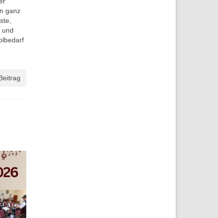
er
rn ganz
ste,
, und
olbedarf
Beitrag