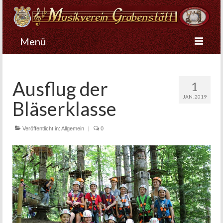
Menü
Startseite
Ausflug der
1
Der Verein
JAN. 2019
Bläserklasse
Musikkapelle
Nachwuchs
Veröffentlicht in:
Allgemein
|
0